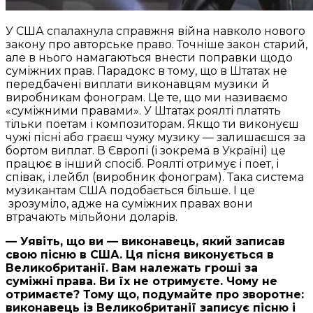
У США спалахнула справжня війна навколо нового
закону про авторське право. Точніше закон старий,
але в нього намагаються внести поправки щодо
суміжних прав. Парадокс в тому, що в Штатах не
передбачені виплати виконавцям музики й
виробникам фонограм. Це те, що ми називаємо
«суміжними правами». У Штатах роялті платять
тільки поетам і композиторам. Якщо ти виконуєш
чужі пісні або граєш чужу музику — залишаєшся за
бортом виплат. В Європі (і зокрема в Україні) це
працює в інший спосіб. Роялті отримує і поет, і
співак, і лейбл (виробник фонограм). Така система
музикантам США подобається більше. І це
зрозуміло, адже на суміжних правах вони
втрачають мільйони доларів.
— Уявіть, що ви — виконавець, який записав
свою пісню в США. Ця пісня виконується в
Великобританії. Вам належать гроші за
суміжні права. Ви їх не отримуєте. Чому не
отримаєте? Тому що, подумайте про зворотне:
виконавець із Великобританії записує пісню і