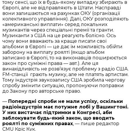
тому сенсі, що їх в будь-якому випадку збирають в
Європі, але не відправляють в Штати. Насправді
вони залишаються на рахунках ОКУ (організації
колективного управління). Далі, ОКУ розподіляють
«американські виплати» серед локальних
музикантів через спеціальні премії та гранти.
Музиканти з США на це реагують болісно. Ось
чому вони вважають за краще писати свої
альбоми в Європі — це дає їм можливість обійти
заборону на виплату роялті (якщо альбом
записано в Європі, то на виконавців поширюється
закон про суміжні права — авт.). Але ця
винахідливість не розв’язує проблему з радіо США.
FM-станції грають музику, але не платять артистам.
Тому індустрія звукозапису США зробила чергову
спробу змінити ситуацію, пропонуючи поправки
до Закону про авторське право.
—
Попередні спроби не мали успіху, оскільки
радіоіндустрія має потужне лобі у Вашингтоні.
У них вистачає підтримки в Конгресі, аби
заблокувати будь-який закон, що вводить
роялті по суміжних правах
, — пише редактор
CMU Кріс Кук.