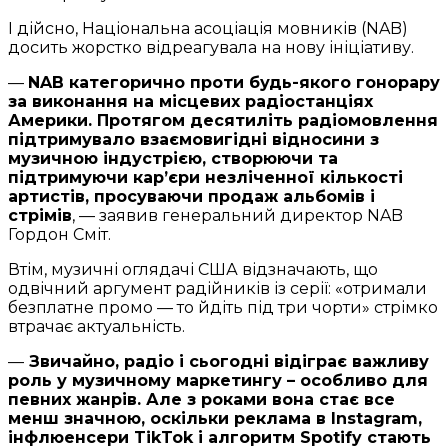
І дійсно, Національна асоціація мовників (NAB)
досить жорстко відреагувала на нову ініціативу.
—
NAB категорично проти будь-якого гонорару
за виконання на місцевих радіостанціях
Америки. Протягом десятиліть радіомовлення
підтримувало взаємовигідні відносини з
музичною індустрією, створюючи та
підтримуючи кар’єри незліченної кількості
артистів, просуваючи продаж альбомів і
стрімів
, — заявив генеральний директор NAB
Гордон Сміт.
Втім, музичні оглядачі США відзначають, що
одвічний аргумент радійників із серії: «отримали
безплатне промо — то йдіть під три чорти» стрімко
втрачає актуальність.
—
Звичайно, радіо і сьогодні відіграє важливу
роль у музичному маркетингу – особливо для
певних жанрів. Але з роками вона стає все
менш значною, оскільки реклама в Instagram,
інфлюенсери TikTok і алгоритм Spotify стають