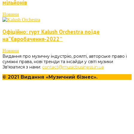
мільйонів
Новини
Офіційно: гурт Kalush Orchestra поїде
на”Євробачення-2022″
Новини
Видання про музичну індустрію, роялті, авторське право і
суміжні права, нові тренди та інсайди у світі музики
Зв'язатися з нами:
contact@musicbusiness.in.ua
© 2021 Видання «Музичний бізнес».