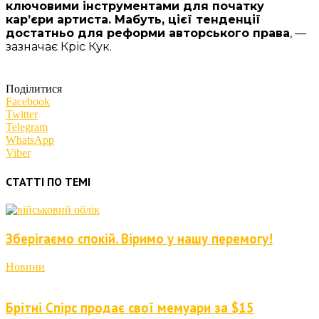
ключовими інструментами для початку
кар’єри артиста. Мабуть, цієї тенденції
достатньо для реформи авторського права
, —
зазначає Кріс Кук.
Поділитися
Facebook
Twitter
Telegram
WhatsApp
Viber
СТАТТІ ПО ТЕМІ
Зберігаємо спокій. Віримо у нашу перемогу!
Новини
Брітні Спірс продає свої мемуари за $15