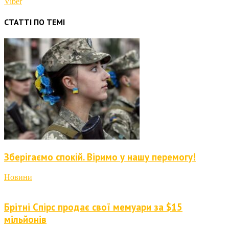
Viber
СТАТТІ ПО ТЕМІ
Зберігаємо спокій. Віримо у нашу перемогу!
Новини
Брітні Спірс продає свої мемуари за $15
мільйонів