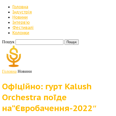
Головна
Індустрія
Новини
Iнтерв’ю
Фестивалі
Колонки
Пошук
Головна
Новини
Офіційно: гурт Kalush
Orchestra поїде
на”Євробачення-2022″