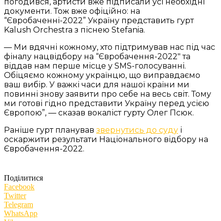
погодився, артисти вже підписали усі необхідні
документи. Тож вже офіційно: на
“Євробаченні-2022” Україну представить гурт
Kalush Orchestra з піснею Stefania.
— Ми вдячні кожному, хто підтримував нас під час
фіналу нацвідбору на “Євробачення-2022″ та
віддав нам перше місце у SMS-голосуванні.
Обіцяємо кожному українцю, що виправдаємо
ваш вибір. У важкі часи для нашої країни ми
повинні знову заявити про себе на весь світ. Тому
ми готові гідно представити Україну перед усією
Європою”, — сказав вокаліст гурту Олег Псюк.
Раніше гурт планував
звернутись до суду
і
оскаржити результати Національного відбору на
Євробачення-2022.
Поділитися
Facebook
Twitter
Telegram
WhatsApp