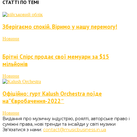
СТАТТІ ПО ТЕМІ
Зберігаємо спокій. Віримо у нашу перемогу!
Новини
Брітні Спірс продає свої мемуари за $15
мільйонів
Новини
Офіційно: гурт Kalush Orchestra поїде
на”Євробачення-2022″
Новини
Видання про музичну індустрію, роялті, авторське право і
суміжні права, нові тренди та інсайди у світі музики
Зв'язатися з нами:
contact@musicbusiness.in.ua