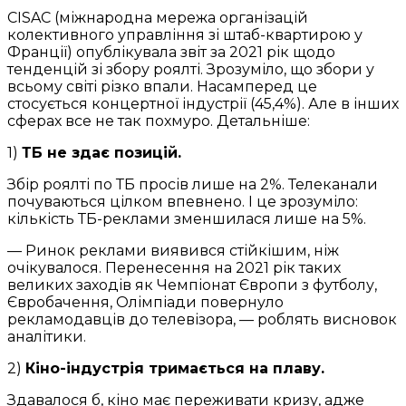
CISAC (міжнародна мережа організацій
колективного управління зі штаб-квартирою у
Франції) опублікувала звіт за 2021 рік щодо
тенденцій зі збору роялті. Зрозуміло, що збори у
всьому світі різко впали. Насамперед це
стосується концертної індустрії (45,4%). Але в інших
сферах все не так похмуро. Детальніше:
1)
ТБ не здає позицій.
Збір роялті по ТБ просів лише на 2%. Телеканали
почуваються цілком впевнено. І це зрозуміло:
кількість ТБ-реклами зменшилася лише на 5%.
— Ринок реклами виявився стійкішим, ніж
очікувалося. Перенесення на 2021 рік таких
великих заходів як Чемпіонат Європи з футболу,
Євробачення, Олімпіади повернуло
рекламодавців до телевізора, — роблять висновок
аналітики.
2)
Кіно-індустрія тримається на плаву.
Здавалося б, кіно має переживати кризу, адже