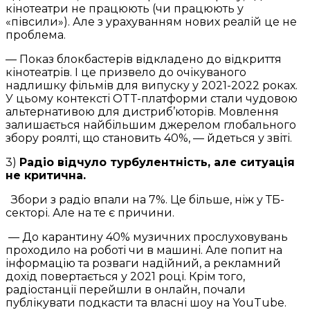
кінотеатри не працюють (чи працюють у
«півсили»). Але з урахуванням нових реалій це не
проблема.
— Показ блокбастерів відкладено до відкриття
кінотеатрів. І це призвело до очікуваного
надлишку фільмів для випуску у 2021-2022 роках.
У цьому контексті OTT-платформи стали чудовою
альтернативою для дистриб’юторів. Мовлення
залишається найбільшим джерелом глобального
збору роялті, що становить 40%, — йдеться у звіті.
3)
Радіо відчуло турбулентність, але ситуація
не критична.
Збори з радіо впали на 7%. Це більше, ніж у ТБ-
секторі. Але на те є причини.
— До карантину 40% музичних прослуховувань
проходило на роботі чи в машині. Але попит на
інформацію та розваги надійний, а рекламний
дохід повертається у 2021 році. Крім того,
радіостанції перейшли в онлайн, почали
публікувати подкасти та власні шоу на YouTube.