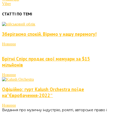
Viber
СТАТТІ ПО ТЕМІ
Зберігаємо спокій. Віримо у нашу перемогу!
Новини
Брітні Спірс продає свої мемуари за $15
мільйонів
Новини
Офіційно: гурт Kalush Orchestra поїде
на”Євробачення-2022″
Новини
Видання про музичну індустрію, роялті, авторське право і