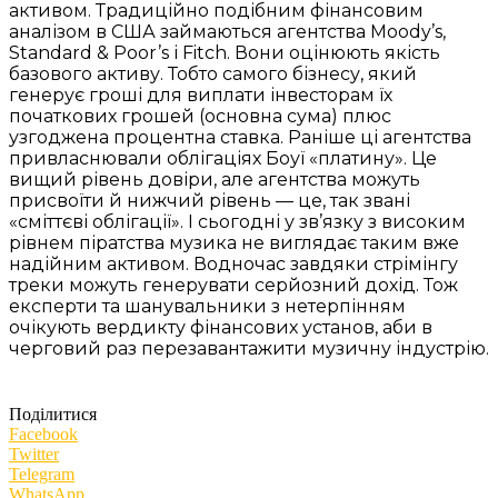
активом. Традиційно подібним фінансовим
аналізом в США займаються агентства Moody’s,
Standard & Poor’s і Fitch. Вони оцінюють якість
базового активу. Тобто самого бізнесу, який
генерує гроші для виплати інвесторам їх
початкових грошей (основна сума) плюс
узгоджена процентна ставка. Раніше ці агентства
привласнювали облігаціях Боуї «платину». Це
вищий рівень довіри, але агентства можуть
присвоїти й нижчий рівень — це, так звані
«сміттєві облігації». І сьогодні у зв’язку з високим
рівнем піратства музика не виглядає таким вже
надійним активом. Водночас завдяки стрімінгу
треки можуть генерувати серйозний дохід. Тож
експерти та шанувальники з нетерпінням
очікують вердикту фінансових установ, аби в
черговий раз перезавантажити музичну індустрію.
Поділитися
Facebook
Twitter
Telegram
WhatsApp