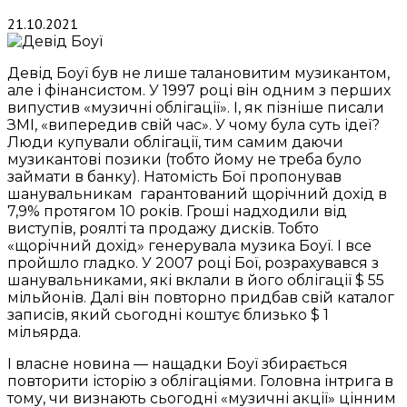
21.10.2021
Девід Боуї був не лише талановитим музикантом,
але і фінансистом. У 1997 році він одним з перших
випустив «музичні облігації». І, як пізніше писали
ЗМІ, «випередив свій час». У чому була суть ідеї?
Люди купували облігації, тим самим даючи
музикантові позики (тобто йому не треба було
займати в банку). Натомість Бої пропонував
шанувальникам гарантований щорічний дохід в
7,9% протягом 10 років. Гроші надходили від
виступів, роялті та продажу дисків. Тобто
«щорічний дохід» генерувала музика Боуї. І все
пройшло гладко. У 2007 році Бої, розрахувався з
шанувальниками, які вклали в його облігації $ 55
мільйонів. Далі він повторно придбав свій каталог
записів, який сьогодні коштує близько $ 1
мільярда.
І власне новина — нащадки Боуї збирається
повторити історію з облігаціями. Головна інтрига в
тому, чи визнають сьогодні «музичні акції» цінним