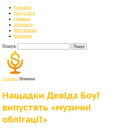
Головна
Індустрія
Новини
Iнтерв’ю
Фестивалі
Колонки
Пошук
Головна
Новини
Нащадки Девіда Боуї
випустять «музичні
облігації»