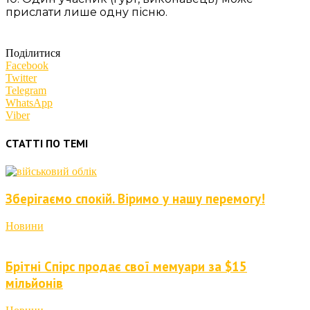
прислати лише одну пісню.
Поділитися
Facebook
Twitter
Telegram
WhatsApp
Viber
СТАТТІ ПО ТЕМІ
Зберігаємо спокій. Віримо у нашу перемогу!
Новини
Брітні Спірс продає свої мемуари за $15
мільйонів