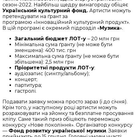
сезон-2022. Найбільш щедру винагороду обіцяє
Український культурний фонд.
Артисти можуть
претендувати на ґрант за
програмою «Інноваційний культурний продукт».
В цій програмі є окремий підрозділ «
Музика
».
Загальний бюджет ЛОТ-у
– 20 млн грн
Мінімальна сума ґранту (не може бути
зменшена): 400 тис. грн
Максимальна сума ґранту (не може бути
збільшена): 2,5 млн грн
Пріоритетні продукти ЛОТ-у
:
аудіозапис (синглу/альбому);
концерт;
партитура;
гастролі.
Подавати заявку можна просто зараз (і до січня).
Крім того, у наступному році артисти можуть
розраховувати на зйомку та безплатне просування
кліпу. Саме такий приз обіцяють переможцю
конкурсу «Нове покоління». Організатор конкурсу
—
Фонд розвитку української музики
. Заявки
приймають до 15 грудня. Головні умови участі: