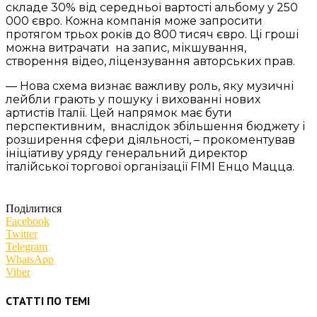
складе 30% від середньої вартості альбому у 250
000 євро. Кожна компанія може запросити
протягом трьох років до 800 тисяч євро. Ці гроші
можна витрачати на запис, мікшування,
створення відео, ліцензування авторських прав.
— Нова схема визнає важливу роль, яку музичні
лейбли грають у пошуку і вихованні нових
артистів Італії. Цей напрямок має бути
перспективним, внаслідок збільшення бюджету і
розширення сфери діяльності, – прокоментував
ініціативу уряду генеральний директор
італійської торгової організації FIMI Енцо Мацца.
Поділитися
Facebook
Twitter
Telegram
WhatsApp
Viber
СТАТТІ ПО ТЕМІ