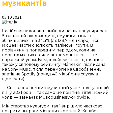
музикантів
05.10.2021
Італійські виконавці вийшли на пік популярності.
За останній рік доходи від музики в країні
збільшилися на 34,3% (до128,7 млн ​​євро). Всі
місцеві чарти очолюють італійські групи. В
порівнянні з попереднім періодом, коли на
перших місцях стояли англомовні пісні — це
справжній успіх. Втім, італійські пісні піднялися
також у світовому рейтингу. Måneskin, підписана
на Sony Music, після перемоги на Євробаченні,
злетів на Spotify (понад 40 мільйонів слухачів
щомісяця)
— Світ точно помітив музичний успіх Італії у вищій
лізі у 2021 році. І, так само це помітив і італійський
уряд, — зазначає Musicbusinessworldwide.
Міністерство культури Італії вирішило частково
покрити витрати місцевих компаній. Кешбек