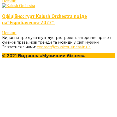
Новини
Офіційно: гурт Kalush Orchestra поїде
на”Євробачення-2022″
Новини
Видання про музичну індустрію, роялті, авторське право і
суміжні права, нові тренди та інсайди у світі музики
Зв'язатися з нами:
contact@musicbusiness.in.ua
© 2021 Видання «Музичний бізнес».