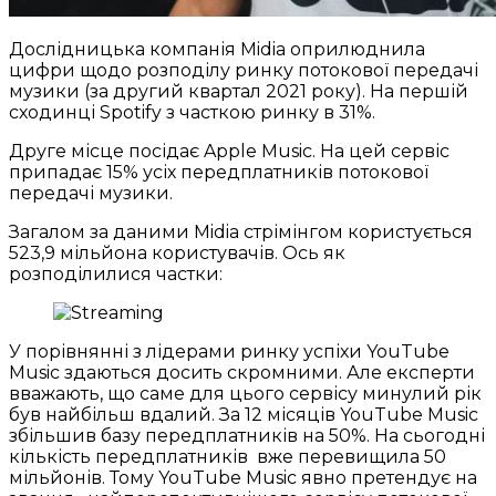
Дослідницька компанія Midia оприлюднила
цифри щодо розподілу ринку потокової передачі
музики (за другий квартал 2021 року). На першій
сходинці Spotify з часткою ринку в 31%.
Друге місце посідає Apple Music. На цей сервіс
припадає 15% усіх передплатників потокової
передачі музики.
Загалом за даними Midia стрімінгом користується
523,9 мільйона користувачів. Ось як
розподілилися частки:
У порівнянні з лідерами ринку успіхи YouTube
Music здаються досить скромними. Але експерти
вважають, що саме для цього сервісу минулий рік
був найбільш вдалий. За 12 місяців YouTube Music
збільшив базу передплатників на 50%. На сьогодні
кількість передплатників вже перевищила 50
мільйонів. Тому YouTube Music явно претендує на