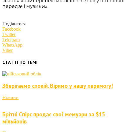
звання «найперспективнішого сервісу потокової
передачі музики».
Поділитися
Facebook
Twitter
Telegram
WhatsApp
Viber
СТАТТІ ПО ТЕМІ
Зберігаємо спокій. Віримо у нашу перемогу!
Новини
Брітні Спірс продає свої мемуари за $15
мільйонів