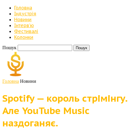
Головна
Індустрія
Новини
Iнтерв’ю
Фестивалі
Колонки
Пошук
Головна
Новини
Spotify — король стрімінгу.
Але YouTube Music
наздоганяє.