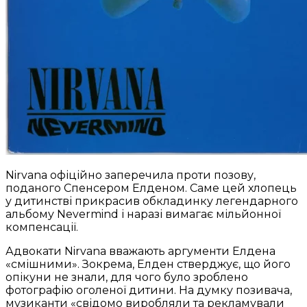
Nirvana офіційно заперечила проти позову,
поданого Спенсером Елденом. Саме цей хлопець
у дитинстві прикрасив обкладинку легендарного
альбому Nevermind і наразі вимагає мільйонної
компенсації.
Адвокати Nirvana вважають аргументи Елдена
«смішними». Зокрема, Елден стверджує, що його
опікуни не знали, для чого було зроблено
фотографію оголеної дитини. На думку позивача,
музиканти «свідомо виробляли та рекламували