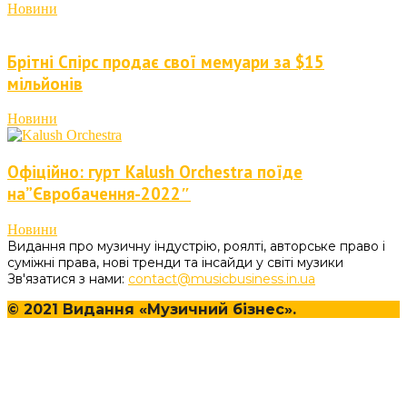
Новини
Брітні Спірс продає свої мемуари за $15
мільйонів
Новини
Офіційно: гурт Kalush Orchestra поїде
на”Євробачення-2022″
Новини
Видання про музичну індустрію, роялті, авторське право і
суміжні права, нові тренди та інсайди у світі музики
Зв'язатися з нами:
contact@musicbusiness.in.ua
© 2021 Видання «Музичний бізнес».