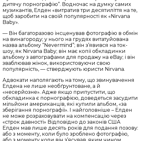
дитячу порнографію”. Водночас на думку самих
музикантів, Елден «витратив три десятиліття на те,
щоб заробити на своїй популярності як «Nirvana
Baby».
— Він багаторазово інсценував фотографію в обмін
на винагороду; у нього на грудях витатуйована
назва альбому “Nevermind”; він з’явився на ток-
шоу, як Nirvana Baby; він має копії обкладинки
альбому з автографами для продажу на eBay; і він
зваблював жінок, використовуючи свою
популярність, — стверджують юристи Nirvana.
Адвокати наполягають на тому, що звинувачення
Елдена не лише необґрунтоване, а й
«несерйозне». Адже якщо припустити, що
обкладинка є порнографією, доведеться засудити
мільйони американців, які купили альбом, «за
зберігання порнографії». І найголовніше – Елден
не може розраховувати на компенсацію через
«строк давності» Відповідно до законів США
Елден мав лише десять років для подання позову:
або з моменту, коли було зроблено фотографію,
або з моменту коли він з’ясував, яким чином