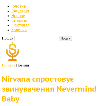
Головна
Індустрія
Новини
Iнтерв’ю
Фестивалі
Колонки
Пошук
Головна
Новини
Nirvana спростовує
звинувачення Nevermind
Baby