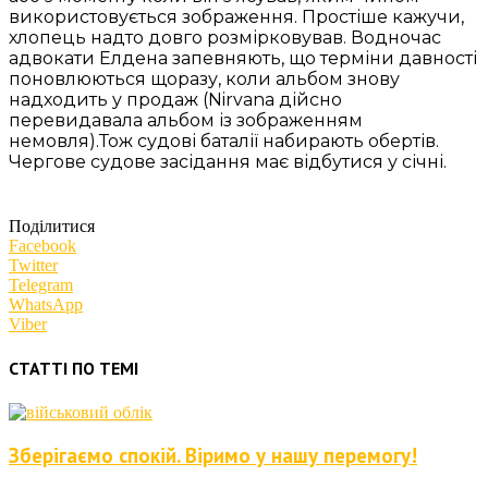
використовується зображення. Простіше кажучи,
хлопець надто довго розмірковував. Водночас
адвокати Елдена запевняють, що терміни давності
поновлюються щоразу, коли альбом знову
надходить у продаж (Nirvana дійсно
перевидавала альбом із зображенням
немовля).Тож судові баталії набирають обертів.
Чергове судове засідання має відбутися у січні.
Поділитися
Facebook
Twitter
Telegram
WhatsApp
Viber
СТАТТІ ПО ТЕМІ
Зберігаємо спокій. Віримо у нашу перемогу!