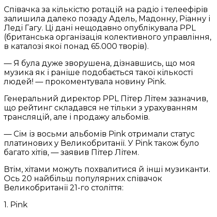
Співачка за кількістю ротацій на радіо і телеефірів
залишила далеко позаду Адель, Мадонну, Ріанну і
Леді Гагу. Ці дані нещодавно опублікувала PPL
(британська організація колективного управління,
в каталозі якої понад 65.000 творів).
— Я була дуже зворушена, дізнавшись, що моя
музика як і раніше подобається такої кількості
людей! — прокоментувала новину Pink.
Генеральний директор PPL Пітер Літем зазначив,
що рейтинг складався не тільки з урахуванням
трансляцій, але і продажу альбомів.
— Сім із восьми альбомів Pink отримали статус
платинових у Великобританії. У Pink також було
багато хітів, — заявив Пітер Літем.
Втім, хітами можуть похвалитися й інші музиканти.
Ось 20 найбільш популярних співачок
Великобританії 21-го століття:
1. Pink