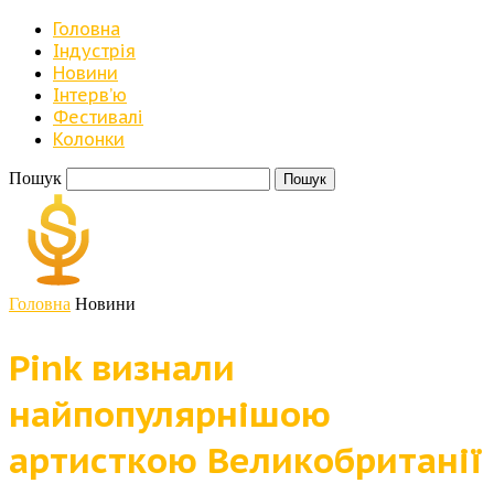
Головна
Індустрія
Новини
Iнтерв’ю
Фестивалі
Колонки
Пошук
Головна
Новини
Pink визнали
найпопулярнішою
артисткою Великобританії