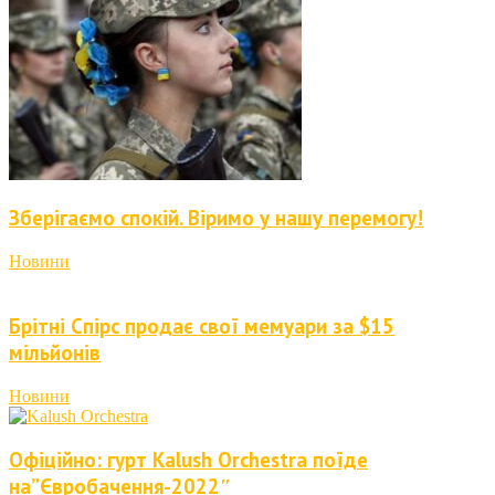
Зберігаємо спокій. Віримо у нашу перемогу!
Новини
Брітні Спірс продає свої мемуари за $15
мільйонів
Новини
Офіційно: гурт Kalush Orchestra поїде
на”Євробачення-2022″