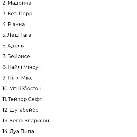
2. Мадонна
3. Кеті Перрі
4. Ріанна
5. Леді Гага
6. Адель
7. Бейонсе
8. Кайлі Міноуг
9. Літтл Мікс
10. Уїтні Х’юстон
11. Тейлор Свіфт
12. Шугабейбс
13. Келлі Кларксон
14. Дуа Липа