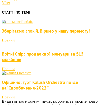
Viber
СТАТТІ ПО ТЕМІ
Зберігаємо спокій. Віримо у нашу перемогу!
Новини
Брітні Спірс продає свої мемуари за $15
мільйонів
Новини
Офіційно: гурт Kalush Orchestra поїде
на”Євробачення-2022″
Новини
Видання про музичну індустрію, роялті, авторське право і