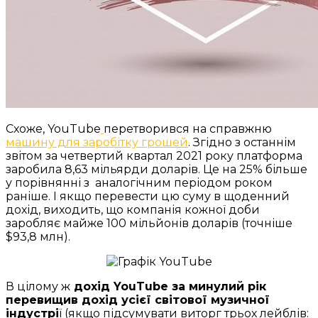
Схоже, YouTube
перетворився на справжню
машину для заробітку грошей
. Згідно з останнім
звітом за четвертий квартал 2021 року платформа
заробила 8,63 мільярди доларів. Це на 25% більше
у порівнянні з аналогічним періодом роком
раніше. І якщо перевести цю суму в щоденний
дохід, виходить, що компанія кожної доби
заробляє майже 100 мільйонів доларів (точніше
$93,8 млн).
В цілому ж
дохід YouTube за минулий рік
перевищив дохід усієї світової музичної
індустрі
ї (якщо підсумувати виторг трьох лейблів: