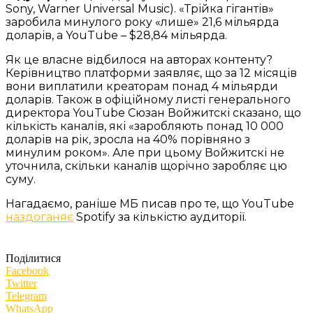
Sony, Warner Universal Music). «Трійка гігантів»
заробила минулого року «лише» 21,6 мільярда
доларів, а YouTube – $28,84 мільярда.
Як це власне відбилося на авторах контенту?
Керівництво платформи заявляє, що за 12 місяців
вони виплатили креаторам понад 4 мільярди
доларів. Також в офіційному листі генерального
директора YouTube Сюзан Войжитскі сказано, що
кількість каналів, які «заробляють понад 10 000
доларів на рік, зросла на 40% порівняно з
минулим роком». Але при цьому Войжитскі не
уточнила, скільки каналів щорічно заробляє цю
суму.
Нагадаємо, раніше МБ писав про те, що YouTube
наздоганяє
Spotify за кількістю аудиторії.
Поділитися
Facebook
Twitter
Telegram
WhatsApp