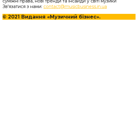
суміжні права, нові тренди та інсайди у світі музики
Зв'язатися з нами:
contact@musicbusiness.in.ua
© 2021 Видання «Музичний бізнес».