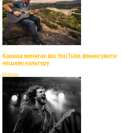
Канада вимагає від YouTube фінансувати
місцеву культуру
Новини