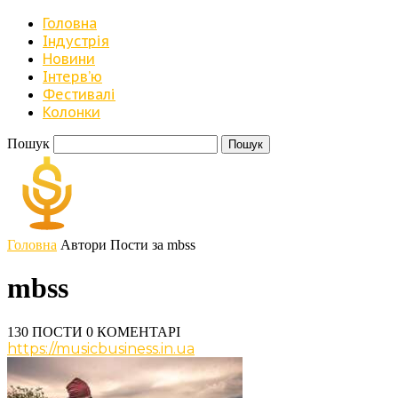
Головна
Індустрія
Новини
Iнтерв’ю
Фестивалі
Колонки
Пошук
Головна
Автори
Пости за mbss
mbss
130 ПОСТИ
0 КОМЕНТАРІ
https://musicbusiness.in.ua