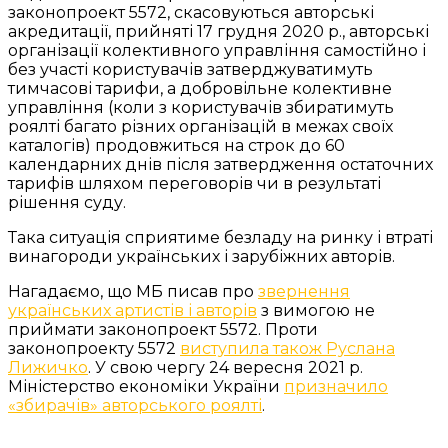
законопроект 5572, скасовуються авторські
акредитації, прийняті 17 грудня 2020 р., авторські
організації колективного управління самостійно і
без участі користувачів затверджуватимуть
тимчасові тарифи, а добровільне колективне
управління (коли з користувачів збиратимуть
роялті багато різних організацій в межах своїх
каталогів) продовжиться на строк до 60
календарних днів після затвердження остаточних
тарифів шляхом переговорів чи в результаті
рішення суду.
Така ситуація сприятиме безладу на ринку і втраті
винагороди українських і зарубіжних авторів.
Нагадаємо, що МБ писав про
звернення
українських артистів і авторів
з вимогою не
приймати законопроект 5572. Проти
законопроекту 5572
виступила також Руслана
Лижичко
. У свою чергу 24 вересня 2021 р.
Міністерство економіки України
призначило
«збирачів» авторського роялті
.