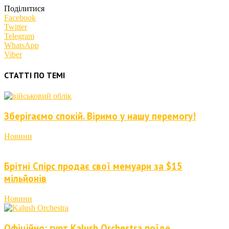
Поділитися
Facebook
Twitter
Telegram
WhatsApp
Viber
СТАТТІ ПО ТЕМІ
Зберігаємо спокій. Віримо у нашу перемогу!
Новини
Брітні Спірс продає свої мемуари за $15
мільйонів
Новини
Офіційно: гурт Kalush Orchestra поїде